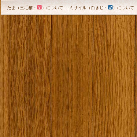
たま（三毛猫・
）について
ミサイル（白きじ・
）について