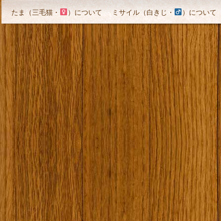
たま（三毛猫・
）について
ミサイル（白きじ・
）について