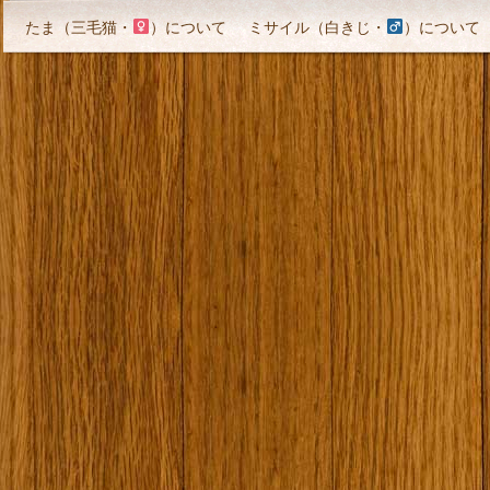
たま（三毛猫・
）について
ミサイル（白きじ・
）について